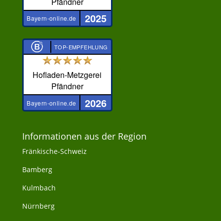
Pfändner
2025
Bayern-online.de
TOP-EMPFEHLUNG
Hofladen-Metzgerei
Pfändner
2026
Bayern-online.de
Informationen aus der Region
Fränkische-Schweiz
Bamberg
Kulmbach
Nürnberg