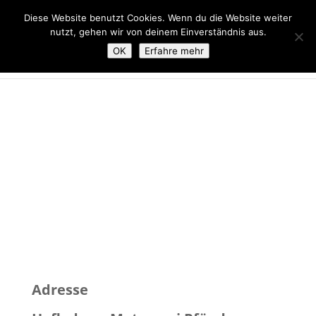
09274-1434
metzgerei-pfaendner@t-online.de
Diese Website benutzt Cookies. Wenn du die Website weiter
nutzt, gehen wir von deinem Einverständnis aus.
OK
Erfahre mehr
Impressum
Adresse