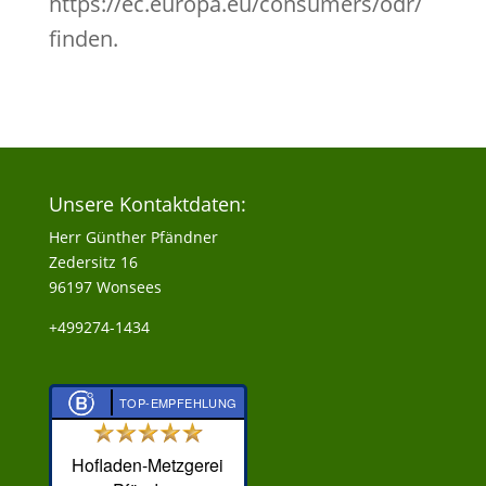
https://ec.europa.eu/consumers/odr/
finden.
Unsere Kontaktdaten:
Herr Günther Pfändner
Zedersitz 16
96197 Wonsees
+499274-1434
TOP-EMPFEHLUNG
Hofladen-Metzgerei